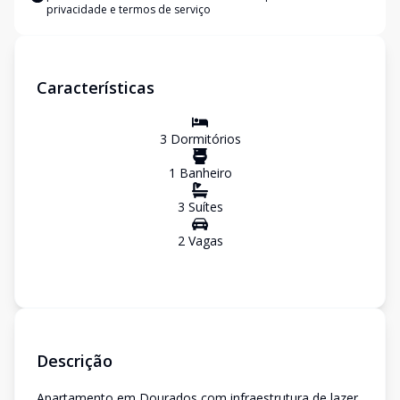
privacidade e termos de serviço
Características
3
Dormitório
s
1
Banheiro
3
Suíte
s
2
Vaga
s
Descrição
Apartamento em Dourados com infraestrutura de lazer