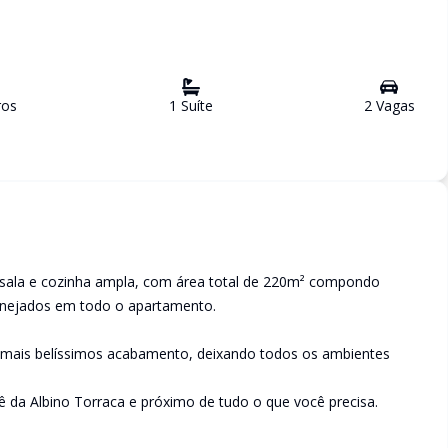
ro
s
1
Suíte
2
Vaga
s
 sala e cozinha ampla, com área total de 220m² compondo
lanejados em todo o apartamento.
o mais belíssimos acabamento, deixando todos os ambientes
vê da Albino Torraca e próximo de tudo o que você precisa.