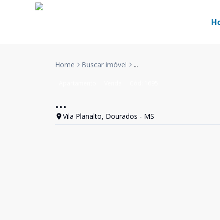
H
Home
Buscar imóvel
...
Apartamento
Venda
Cód:
1695
...
Vila Planalto, Dourados - MS