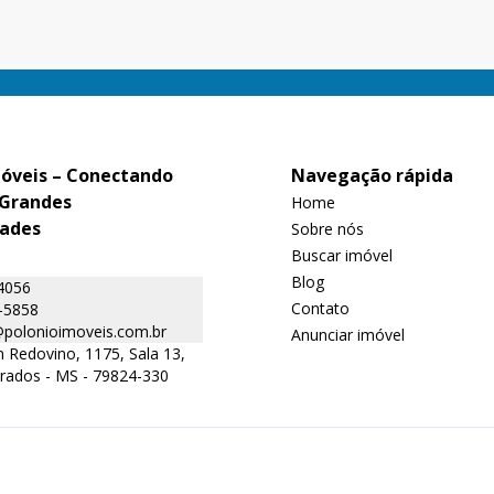
suíte com
móveis – Conectando
Navegação rápida
 Grandes
Home
ades
Sobre nós
Buscar imóvel
Blog
4056
Contato
-5858
@polonioimoveis.com.br
Anunciar imóvel
Redovino, 1175, Sala 13,
urados - MS - 79824-330