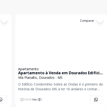
Cód:
253
Comparar
Apartamento
Apartamento à Venda em Dourados Edifício
Sobre as Ondas Apartamento
Vila Planalto, Dourados - MS
O Edifício Condomínio Sobre as Ondas é o primeiro da
história de Dourados-MS a ter 16 andares e contar
no 6º
com 4 Coberturas Duplex únicas. E se você esta
set,
procurando por um apartamento em Dourados.
161
m²
3
2
es
Conheça este com 247,35 m², 03 dormitórios, 01 deles