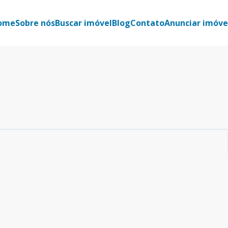
ome
Sobre nós
Buscar imóvel
Blog
Contato
Anunciar imóve