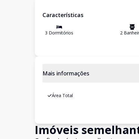
Características
3
Dormitório
s
2
Banhei
Mais informações
Área Total
Imóveis semelhan