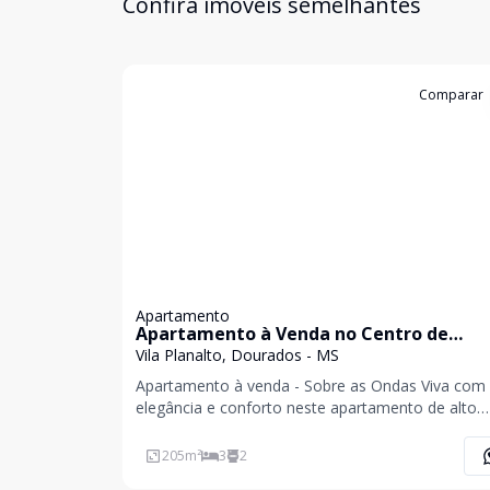
Confira imóveis semelhantes
Cód:
2189
Comparar
Apartamento
Apartamento à Venda no Centro de
Dourados
Vila Planalto, Dourados - MS
Apartamento à venda - Sobre as Ondas Viva com
elegância e conforto neste apartamento de alto
padrão, com 205 m² de área privativa, localizado 
andar. São 03 dormitórios, sendo 1 suíte com clo
205
m²
3
2
02 salas amplas, 02 vagas de garagem e ambient