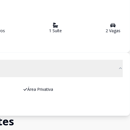
ro
s
1
Suíte
2
Vaga
s
Área Privativa
tes