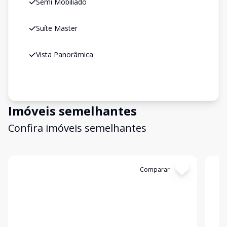
Semi Mobiliado
Suíte Master
Vista Panorâmica
Imóveis semelhantes
Confira imóveis semelhantes
Cód:
2536
Comparar
Có