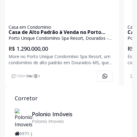
Casa em Condomínio
Casa
Casa de Alto Padrão à Venda no Porto
Cas
Unique | 3 Suítes | 166 m² | Dourados-MS
pis
Porto Unique Condomínio Spa Resort, Dourados -
Port
MS
MS
R$ 1.290.000,00
R$ 
More no Porto Unique Condomínio Spa Resort, um
Essa
condomínio de alto padrão em Dourados-MS, que
conf
oferece segurança, lazer e qualidade de vida. Esta
casa
casa térrea possui 166,88 m² de área construída em
terr
166
m²
3
4
1
terreno de 265 m², com arquitetura moderna,
distr
excelente aca
entr
Corretor
Polonio Imóveis
Polonio Imoveis
6971-J