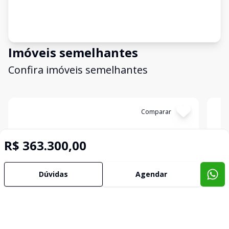
Imóveis semelhantes
Confira imóveis semelhantes
Cód:
2282
Comparar
Có
R$ 363.300,00
Dúvidas
Agendar
Casa
Cas
...
...