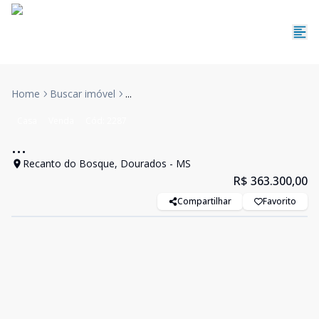
Home
Buscar imóvel
...
Casa
Venda
Cód:
2287
...
Recanto do Bosque, Dourados - MS
R$ 363.300,00
Compartilhar
Favorito