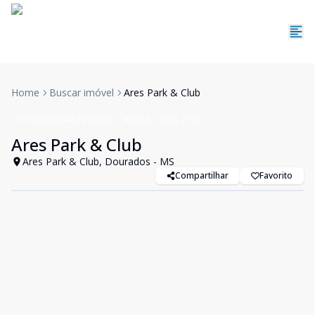
Home
Buscar imóvel
Ares Park & Club
H-Condominio Fechado
Venda
Cód:
2167
Ares Park & Club
Ares Park & Club, Dourados - MS
Compartilhar
Favorito