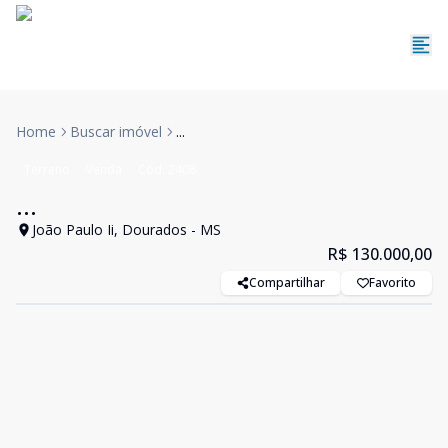
Home
Buscar imóvel
...
Terreno
Venda
Cód:
2408
...
João Paulo Ii, Dourados - MS
R$ 130.000,00
Compartilhar
Favorito