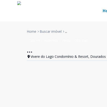
H
Home
Buscar imóvel
...
Casa em Condomínio
Venda
Cód:
2163
...
Vivere do Lago Condomínio & Resort, Dourados