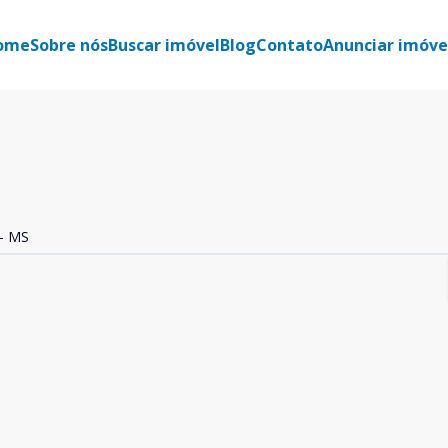
ome
Sobre nós
Buscar imóvel
Blog
Contato
Anunciar imóve
 - MS