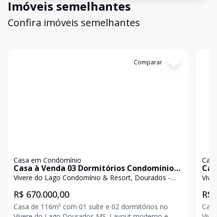
Imóveis semelhantes
Confira imóveis semelhantes
Cód:
1926
Comparar
Có
Casa em Condomínio
Casa
Casa à Venda 03 Dormitórios Condomínio
Cas
Fechado Vivere do Lago
450
Vivere do Lago Condomínio & Resort, Dourados -
Vive
MS
MS
R$ 670.000,00
R$ 
Casa de 116m² com 01 suíte e 02 dormitórios no
Casa
Vivere do Lago Dourados MS. Layout moderno e
Vivere