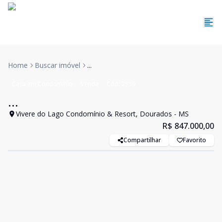
Home
Buscar imóvel
...
Casa em Condomínio
Venda
Cód:
2539
...
Vivere do Lago Condomínio & Resort, Dourados - MS
R$ 847.000,00
Compartilhar
Favorito