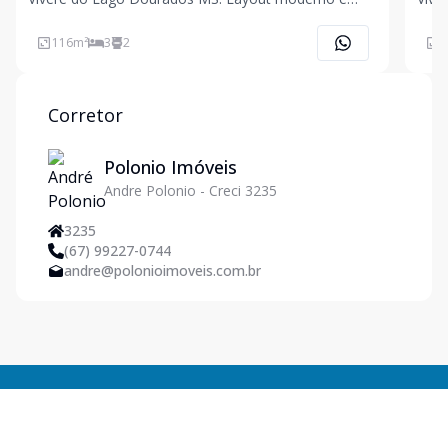
acabamento de qualidade, contendo fachada e
acabame
planta bem distribuídas.
plan
116
m²
3
2
9
Corretor
Polonio Imóveis
Andre Polonio - Creci 3235
3235
(67) 99227-0744
andre@polonioimoveis.com.br